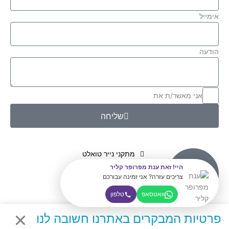
אימייל
הודעה
אני מאשר/ת את
מדיניות הפרטיות
שליחה
מתקני נייר טואלט
מתקני נייר ניגוב ידיים
היי! זאת ענת מפרופר קליר
מתקני סבון לידיים
צריכים עזרה? אני זמינה עבורכם
מוצרי מלונות
וואטסאפ
טלפון
TORK
חומרי ניקוי בסיטונאות
פרטיות המבקרים באתרנו חשובה לנו
הצהרת נגישות