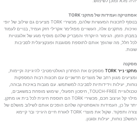
יהיה מלא ומוכן לשימוש.
אסתטיקה ועמידות של מתקני TORK
בנוסף לתכונות המעשיות שלהם, מכשירי TORK מציעים גם שילוב של יופי
ואיכות. מתקנים אלה, העשויים מפולימר אקרילי חזק ועמיד, בנויים לעמוד
במבחן הזמן. הגימור היוקרתי והמבריק שלהם מוסיף מגע של אלגנטיות
לכל חלל, מה שהופך אותם לתוספת מסוגננת ופונקציונלית לסביבות
שונות.
מסקנה
מתקני נייר TORK
מספקים את הפתרון האולטימטיבי להיגיינה וקיימות,
ומציעים מגוון רחב של מוצרים חדשניים עם תכונות רבות המספקות
נוחות, יעילות וידידותיות לסביבה למשתמש. עם מגבות באיכות גבוהה,
טכנולוגיית TOUCH-FREE, חיסכון תפעולי, שימוש מופחת במשאבים,
מילוי קל ועיצוב חכם, מכשירי TORK הם תוספת חיונית לכל בית או מתקן.
יתר על כן, העמידות והאסתטיקה שלהם הופכים אותם לשילוב מושלם של
צורה ותפקוד. שקול את מוצרי TORK לאורח חיים היגייני ובר קיימא
המשלב נוחות, יעילות וסגנון.