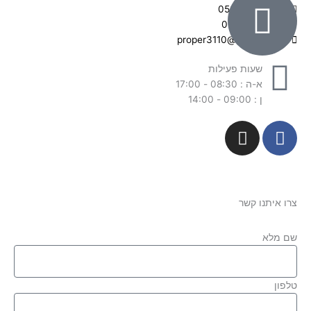
050-3400228
03-6094990
proper3110@gmail.com
שעות פעילות
א-ה : 08:30 - 17:00
ן : 09:00 - 14:00
I
F
n
a
s
c
t
e
a
b
צרו איתנו קשר
g
o
r
o
שם מלא
a
k
m
-
f
טלפון