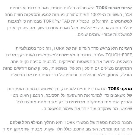
איכות מגבות TORK
היא תכונה בולטת נוספת. מגבות רכות ואיכותיות
אלה, העשויות מ-100% תאית טהורה, נעימות למגע ומספקות חוויה נוחה
למשתמשים. יתר על כן, טכנולוגיית TAD של TORK מבטיחה כי למגבות
יכולת ספיגה גבוהה פי שלושה מכל מגבת אחרת בשוק, מה שהופך אותן
למושלמות עבור יישומים שונים.
היגיינה
היא בראש סדר העדיפויות של TORK, וזה ניכר בטכנולוגיית
TOUCH-FREE שלהם. תכונה זו מאפשרת למשתמשים לגעת רק במגבת
הנשלפת, למזער את התפשטות החיידקים ולהבטיח סביבה נקייה יותר.
המתקנים מציעים גם חיסכון תפעולי משמעותי, מכיוון שהם דורשים פחות
הובלה, אחסון, מלאי והחלפות, ובסופו של דבר מפחיתים את הפסולת.
מתקני TORK
הם גם ידידותיים לסביבה, תוך שימוש בכמויות מופחתות
של משאבים כדי למזער את ההשפעה על הסביבה. המנגנון האוטומטי
והסכין הפנימית במתקנים מבטיחים כי רק מגבת אחת מופצת לכל
שימוש, מה שמקדם עוד יותר את שימור המשאבים.
תכונה בולטת נוספת של מכשירי TORK היא תהליך
המילוי הקל שלהם
,
החוסך זמן ומאמץ. העיצוב החכם, כולל חלון שקוף, מבטיח שהמתקן תמיד