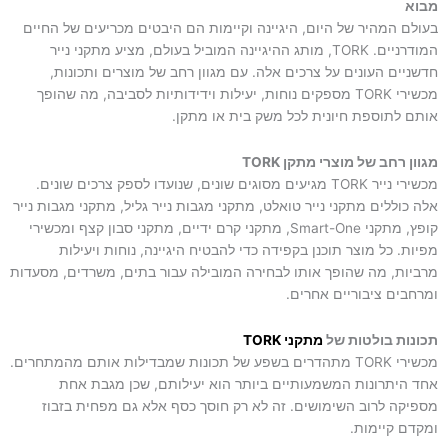
מבוא
בעולם המהיר של היום, היגיינה וקיימות הם היבטים מכריעים של החיים
סמן קישורים
font_download
המודרניים. TORK, מותג ההיגיינה המוביל בעולם, מציע מתקני נייר
חדשניים העונים על צרכים אלה. עם מגוון רחב של מוצרים ותכונות,
לאפס
cached
מכשירי TORK מספקים נוחות, יעילות וידידותיות לסביבה, מה שהופך
את
כל
אותם לתוספת חיונית לכל משק בית או מתקן.
האפשרויות
מגוון רחב של מוצרי מתקן TORK
מכשירי נייר TORK מגיעים מסוגים שונים, שנועדו לספק צרכים שונים.
אלה כוללים מתקני נייר טואלט, מתקני מגבות נייר גליל, מתקני מגבות נייר
קופץ, מתקני Smart-One, מתקני קרם ידיים, מתקני סבון קצף ומכשירי
מפיות. כל מוצר תוכנן בקפידה כדי להבטיח היגיינה, נוחות ויעילות
מרביות, מה שהופך אותו לבחירה המובילה עבור בתים, משרדים, מסעדות
ומרחבים ציבוריים אחרים.
תכונות בולטות של
מתקני TORK
מכשירי TORK מתהדרים בשפע של תכונות שמבדילות אותם מהמתחרים.
אחד היתרונות המשמעותיים ביותר הוא יעילותם, שכן מגבת אחת
מספיקה לרוב השימושים. זה לא רק חוסך כסף אלא גם מפחית בזבוז
ומקדם קיימות.